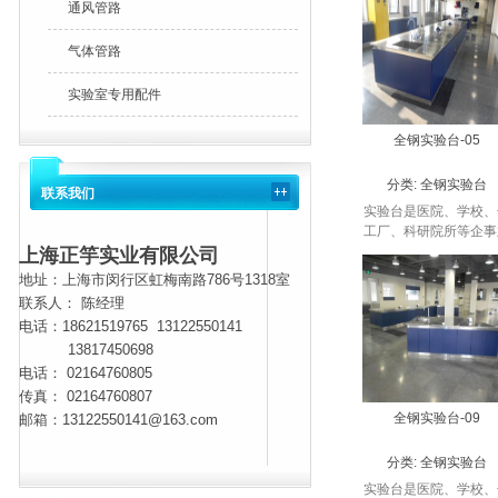
通风管路
摆放的位置分为：中央
验台、边实验台、转
气体管路
台；按照材质分...
实验室专用配件
全钢实验台-05
分类:
全钢实验台
联系我们
实验台是医院、学校、
工厂、科研院所等企事
单位进行实验检测及存
上海正竽实业有限公司
仪器所使用的台子。按
地址：上海市闵行区虹梅南路786号1318室
摆放的位置分为：中央
联系人： 陈经理
验台、边实验台、转
电话：
18621519765 13122550141
台；按照材质分...
13817450698
电话： 02164760805
传真： 02164760807
全钢实验台-09
邮箱：13122550141@163.com
分类:
全钢实验台
实验台是医院、学校、